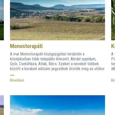
Monostorapáti
K
A mai Monostorapáti közigazgatási területén a
A 
középkorban több település létezett: Almád oppidum,
Po
Győr, Csekőháza, Attak, Bécs. Ezeket a neveket többek
te
között a korabeli adózási jegyzékek őrizték meg az utókor
ál
számára.
Bővebben
Bő