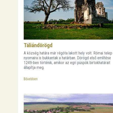
Táliándörögd
A község határa már régóta lakott hely volt. Római telep
nyomaira is bukkantak a határban. Dörögd első említése
1249-ben történik, amikor az egri püspök birtokhatárait
állapítja meg.
Bővebben