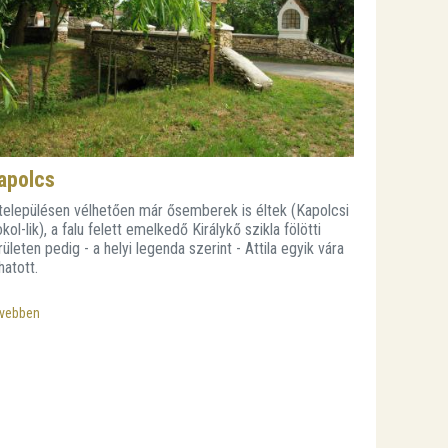
apolcs
településen vélhetően már ősemberek is éltek (Kapolcsi
kol-lik), a falu felett emelkedő Királykő szikla fölötti
rületen pedig - a helyi legenda szerint - Attila egyik vára
lhatott.
vebben