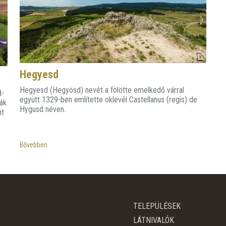
Hegyesd
Hegyesd (Hegyösd) nevét a fölötte emelkedő várral
d-
együtt 1329-ben említette oklevél Castellanus (regis) de
ták
Hygusd néven.
it
Bővebben
TELEPÜLÉSEK
LÁTNIVALÓK