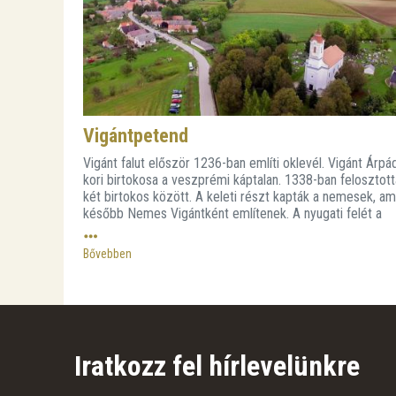
Vigántpetend
Vigánt falut először 1236-ban említi oklevél. Vigánt Árpá
kori birtokosa a veszprémi káptalan. 1338-ban felosztot
két birtokos között. A keleti részt kapták a nemesek, am
később Nemes Vigántként említenek. A nyugati felét a
káptalan kapta.
Bővebben
Iratkozz fel hírlevelünkre