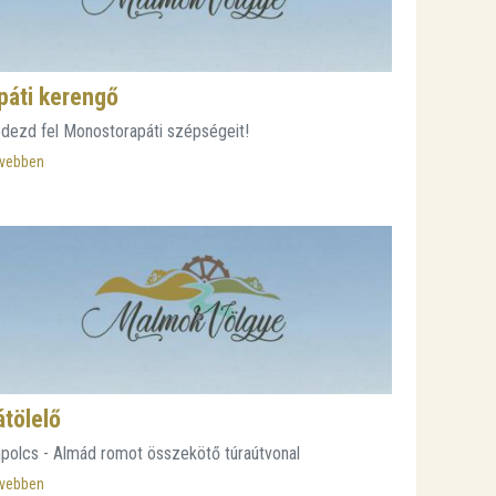
páti kerengő
dezd fel Monostorapáti szépségeit!
vebben
átölelő
polcs - Almád romot összekötő túraútvonal
vebben