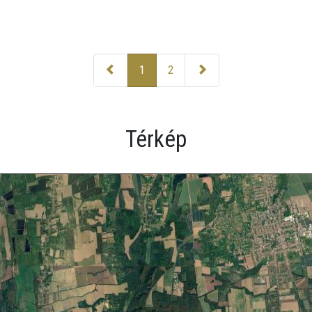
1
2
Térkép