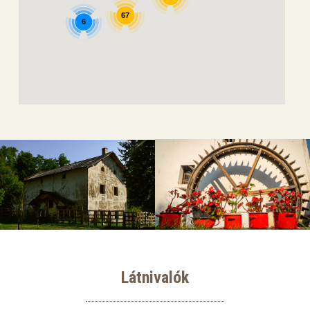
67
6
Látnivalók