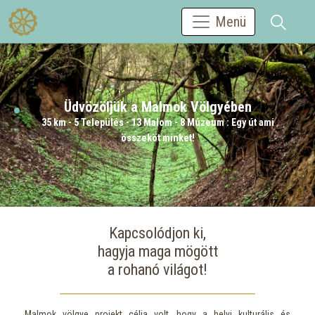
Menü
Üdvözöljük a Malmok Völgyében
35 km - 5 Település - 13 Malom - 8 Múzeum : Egy út ami
összeköt minket!
Kapcsolódjon ki,
hagyja maga mögött
a rohanó világot!
Malmok völgye projekt célja volt, hogy a helyi kulturális és