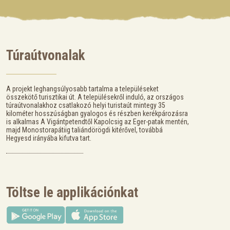
Túraútvonalak
A projekt leghangsúlyosabb tartalma a településeket
összekötő turisztikai út. A településekről induló, az országos
túraútvonalakhoz csatlakozó helyi turistaút mintegy 35
kilométer hosszúságban gyalogos és részben kerékpározásra
is alkalmas A Vigántpetendtől Kapolcsig az Eger-patak mentén,
majd Monostorapátiig taliándörögdi kitérővel, továbbá
Hegyesd irányába kifutva tart.
Töltse le applikációnkat