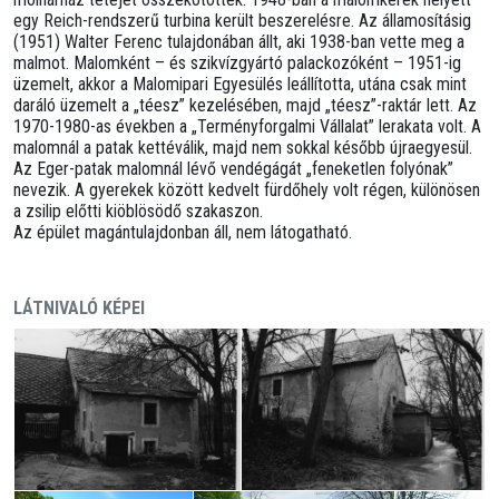
egy Reich-rendszerű turbina került beszerelésre. Az államosításig
(1951) Walter Ferenc tulajdonában állt, aki 1938-ban vette meg a
malmot. Malomként – és szikvízgyártó palackozóként – 1951-ig
üzemelt, akkor a Malomipari Egyesülés leállította, utána csak mint
daráló üzemelt a „téesz” kezelésében, majd „téesz”-raktár lett. Az
1970-1980-as években a „Terményforgalmi Vállalat” lerakata volt. A
malomnál a patak kettéválik, majd nem sokkal később újraegyesül.
Az Eger-patak malomnál lévő vendégágát „feneketlen folyónak”
nevezik. A gyerekek között kedvelt fürdőhely volt régen, különösen
a zsilip előtti kiöblösödő szakaszon.
Az épület magántulajdonban áll, nem látogatható.
LÁTNIVALÓ KÉPEI