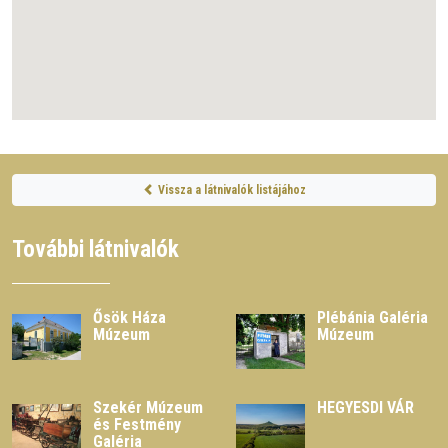
Vissza a látnivalók listájához
További látnivalók
Ősök Háza
Plébánia Galéria
Múzeum
Múzeum
Szekér Múzeum
HEGYESDI VÁR
és Festmény
Galéria