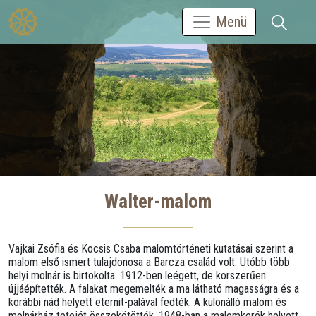
Menü
Walter-malom
Vajkai Zsófia és Kocsis Csaba malomtörténeti kutatásai szerint a
malom első ismert tulajdonosa a Barcza család volt. Utóbb több
helyi molnár is birtokolta. 1912-ben leégett, de korszerűen
újjáépítették. A falakat megemelték a ma látható magasságra és a
korábbi nád helyett eternit-palával fedték. A különálló malom és
molnárház tetejét összekötötték. 1948-ban a malomkerék helyett