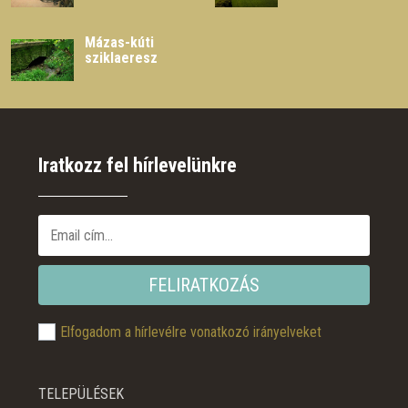
Mázas-kúti
sziklaeresz
Iratkozz fel hírlevelünkre
FELIRATKOZÁS
Elfogadom a hírlevélre vonatkozó irányelveket
TELEPÜLÉSEK