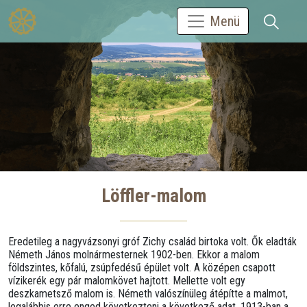
Menü
Löffler-malom
Eredetileg a nagyvázsonyi gróf Zichy család birtoka volt. Ők eladták
Németh János molnármesternek 1902-ben. Ekkor a malom
földszintes, kőfalú, zsúpfedésű épület volt. A középen csapott
vízikerék egy pár malomkövet hajtott. Mellette volt egy
deszkametsző malom is. Németh valószínüleg átépítte a malmot,
legalábbis erre enged következteni a következő adat. 1913-ban a