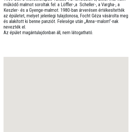
működő malmot soroltak fel: a Löffler-,a Scheller-, a Vargha-, a
Keszler- és a Gyenge-malmot. 1980-ban árverésen értékesítették
az épületet, melyet jelenlegi tulajdonosa, Focht Géza vásárolta meg
és alakított ki benne panziót. Felesége után „Anna–malom”-nak
nevezték el.
Az épület magántulajdonban áll, nem látogatható.