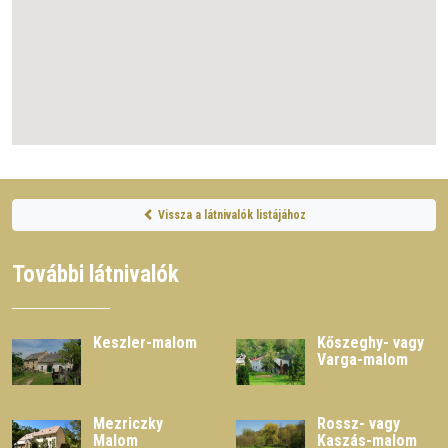
Vissza a látnivalók listájához
További látnivalók
Keszler-malom
Kőszeghy- vagy
Varga-malom
Mezriczky
Rossz- vagy
Malom
Kaszás-malom