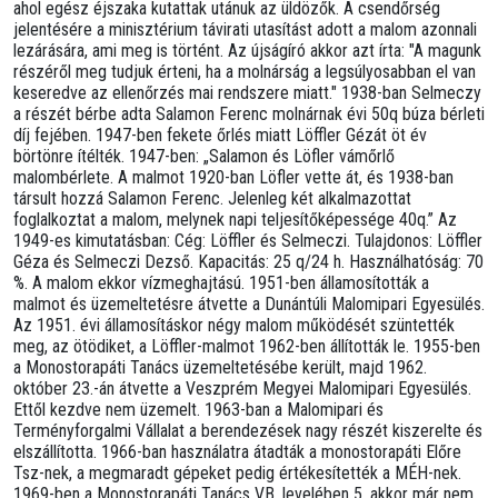
ahol egész éjszaka kutattak utánuk az üldözők. A csendőrség
jelentésére a minisztérium távirati utasítást adott a malom azonnali
lezárására, ami meg is történt. Az újságíró akkor azt írta: "A magunk
részéről meg tudjuk érteni, ha a molnárság a legsúlyosabban el van
keseredve az ellenőrzés mai rendszere miatt." 1938-ban Selmeczy
a részét bérbe adta Salamon Ferenc molnárnak évi 50q búza bérleti
díj fejében. 1947-ben fekete őrlés miatt Löffler Gézát öt év
börtönre ítélték. 1947-ben: „Salamon és Löfler vámőrlő
malombérlete. A malmot 1920-ban Löfler vette át, és 1938-ban
társult hozzá Salamon Ferenc. Jelenleg két alkalmazottat
foglalkoztat a malom, melynek napi teljesítőképessége 40q.” Az
1949-es kimutatásban: Cég: Löffler és Selmeczi. Tulajdonos: Löffler
Géza és Selmeczi Dezső. Kapacitás: 25 q/24 h. Használhatóság: 70
%. A malom ekkor vízmeghajtású. 1951-ben államosították a
malmot és üzemeltetésre átvette a Dunántúli Malomipari Egyesülés.
Az 1951. évi államosításkor négy malom működését szüntették
meg, az ötödiket, a Löffler-malmot 1962-ben állították le. 1955-ben
a Monostorapáti Tanács üzemeltetésébe került, majd 1962.
október 23.-án átvette a Veszprém Megyei Malomipari Egyesülés.
Ettől kezdve nem üzemelt. 1963-ban a Malomipari és
Terményforgalmi Vállalat a berendezések nagy részét kiszerelte és
elszállította. 1966-ban használatra átadták a monostorapáti Előre
Tsz-nek, a megmaradt gépeket pedig értékesítették a MÉH-nek.
1969-ben a Monostorapáti Tanács VB. levelében 5, akkor már nem