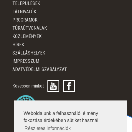
TELEPÜLÉSEK
LÁTNIVALÓK
PROGRAMOK
TÚRAÚTVONALAK
KÖZLEMÉNYEK
HÍREK
SZÁLLÁSHELYEK
IMPRESSZUM
ADATVÉDELMI SZABÁLYZAT
Kövessen minket
Weboldalunk a felhasználói élmény
fokozása érdekében sütiket használ.
Részletes információk