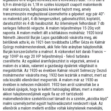
6,9 m átmérőjű és 1,18 m széles középütt csapott malomkerék
már vaskoszorús, fafogazású kereket hajtott meg, amely
transzmissziós meghajtással üzemeltette a gépeket: egy pár 40”-
os malomkő párt, 4 db hengerszéket, gabonatisztítót, koptatót,
daratisztítót és 4 db hasábszitát. Az őrlemények felhordását 7 db
serleges felhordó végezte. A malom teljesítménye 15-20q volt
naponta. A malom mellett állt a kétlakásos molnárház. 1920 körül
Németh Jánostól Burján Lajos gazdálkodó vásárolta meg, aki
bérlőknek adta ki, és 1921-ben továbbadta Löffler Géza és Kalmár
György molnármestereknek, akik fele-fele arányban tulajdonolták.
Burján korszerűsítette a malmot. A vízikereket két darab Francis –
egy 10HP és egy 20 HP teljesítményű - fekvő turbinára
cseréltette. Az egyikkel áramfejlesztést is végeztek, amivel a
malom és a lakás, valamint a gazdasági épületek világítását is
megoldották. Az 1920-as években Kalmár részét Selmeczy Dezső
molnármester vásárolta meg. 1932-ben lezárták a malmot, mert az
oda kiszálló ellenőröket megverték. A malom már az 1930-as
években is nehezen működött. 1932-ben arról számoltak be a
korabeli újságok, hogy le kellett hatóságilag állítani, mert a malom
akkori tulajdonosnőjének egyik fia az ott tartózkodó
malomellenőrökre szekérlőccsel támadt és a szintén „akcióba lépő“
malmi személyzettel együtt hajtóvadászatot rendezett rájuk. Az
ellenőrök a malom melletti erdőbe voltak kénytelenek menekülni,