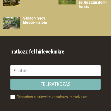
és Rosszmalom-
forrás
Sándor- vagy
Meccő-malom
Iratkozz fel hírlevelünkre
FELIRATKOZÁS
Elfogadom a hírlevélre vonatkozó irányelveket