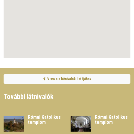
Vissza a látnivalók listájához
További látnivalók
Római Katolikus
Római Katolikus
templom
templom