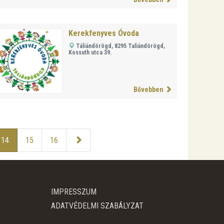
Kerekfenyves Óvoda
Táliándörögd, 8295 Taliándörögd,
Kossuth utca 39.
Bővebben
14
15
16
IMPRESSZUM
ADATVÉDELMI SZABÁLYZAT