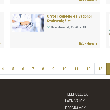
Orvosi Rendelő és Védőnői
Szakszolgálat
Monostorapáti, Petőfi u 123.
Bővebben
4
5
6
7
8
9
10
11
12
13
TELEPÜLÉSEK
LÁTNIVALÓK
PROGRAMOK