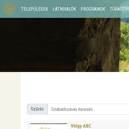
TELEPÜLÉSEK
LÁTNIVALÓK
PROGRAMOK
TÚRAÚTV
Szűrés
Völgy ABC