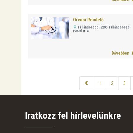
Orvosi Rendelő
Táliándörögd, 8295 Taliándörögd,
Petőfi u. 4.
Bővebben
1
2
3
Iratkozz fel hírlevelünkre