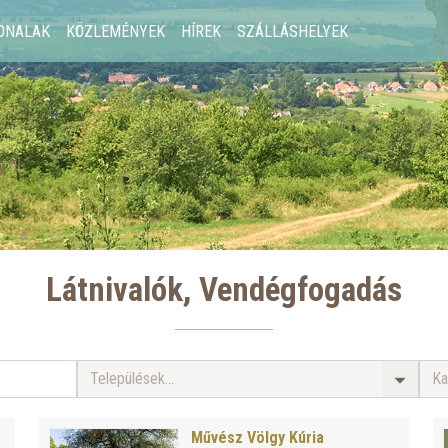
ONALAK
KÖZLEMÉNYEK
HÍREK
SZÁLLÁSHELYEK
Látnivalók, Vendégfogadás
Települések...
Ka
Művész Völgy Kúria