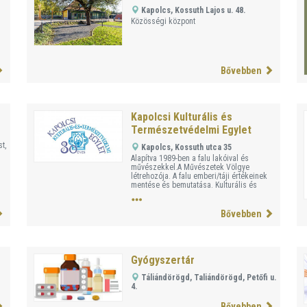
Kapolcs, Kossuth Lajos u. 48.
Közösségi központ
Bővebben
Kapolcsi Kulturális és
Természetvédelmi Egylet
t,
Kapolcs, Kossuth utca 35
Alapítva 1989-ben a falu lakóival és
művészekkel.A Művészetek Völgye
létrehozója. A falu emberi/táji értékeinek
mentése és bemutatása. Kulturális és
turisztikai innovációk megvalósítása.
Bővebben
Gyógyszertár
Táliándörögd, Taliándörögd, Petőfi u.
4.
Bővebben