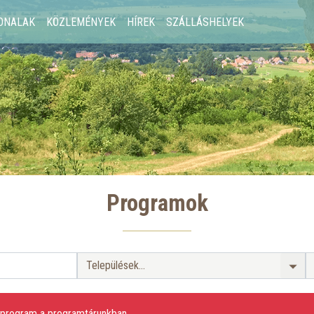
ONALAK
KÖZLEMÉNYEK
HÍREK
SZÁLLÁSHELYEK
Programok
en program a programtárunkban.